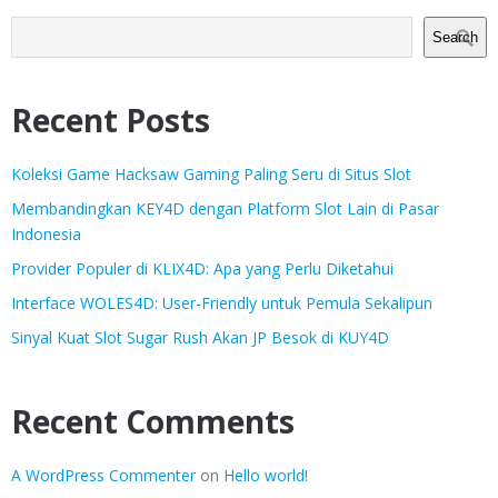
Search
Recent Posts
Koleksi Game Hacksaw Gaming Paling Seru di Situs Slot
Membandingkan KEY4D dengan Platform Slot Lain di Pasar
Indonesia
Provider Populer di KLIX4D: Apa yang Perlu Diketahui
Interface WOLES4D: User-Friendly untuk Pemula Sekalipun
Sinyal Kuat Slot Sugar Rush Akan JP Besok di KUY4D
Recent Comments
A WordPress Commenter
on
Hello world!