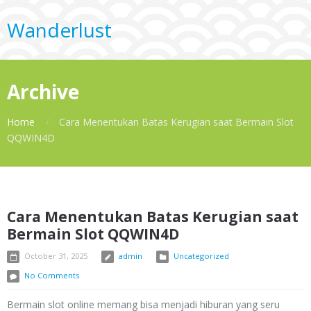
Wanderlust
Archive
Home
Cara Menentukan Batas Kerugian saat Bermain Slot
QQWIN4D
Cara Menentukan Batas Kerugian saat
Bermain Slot QQWIN4D
October 31, 2025
admin
Uncategorized
No Comments
Bermain slot online memang bisa menjadi hiburan yang seru