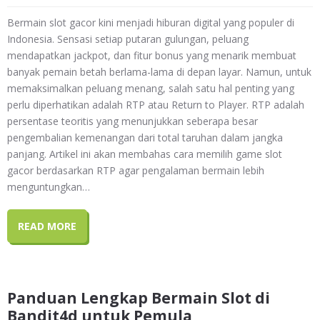
Bermain slot gacor kini menjadi hiburan digital yang populer di
Indonesia. Sensasi setiap putaran gulungan, peluang
mendapatkan jackpot, dan fitur bonus yang menarik membuat
banyak pemain betah berlama-lama di depan layar. Namun, untuk
memaksimalkan peluang menang, salah satu hal penting yang
perlu diperhatikan adalah RTP atau Return to Player. RTP adalah
persentase teoritis yang menunjukkan seberapa besar
pengembalian kemenangan dari total taruhan dalam jangka
panjang. Artikel ini akan membahas cara memilih game slot
gacor berdasarkan RTP agar pengalaman bermain lebih
menguntungkan…
READ MORE
Panduan Lengkap Bermain Slot di
Bandit4d untuk Pemula