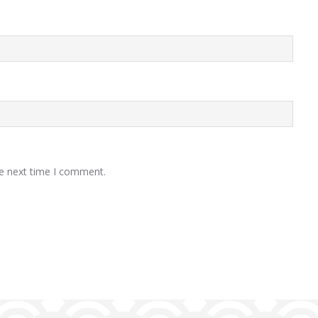
he next time I comment.