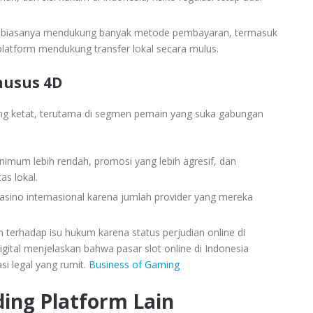
nal biasanya mendukung banyak metode pembayaran, termasuk
platform mendukung transfer lokal secara mulus.
Khusus 4D
aing ketat, terutama di segmen pemain yang suka gabungan
nimum lebih rendah, promosi yang lebih agresif, dan
s lokal.
kasino internasional karena jumlah provider yang mereka
tan terhadap isu hukum karena status perjudian online di
 digital menjelaskan bahwa pasar slot online di Indonesia
i legal yang rumit.
Business of Gaming
ing Platform Lain