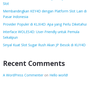
Slot
Membandingkan KEY4D dengan Platform Slot Lain di
Pasar Indonesia
Provider Populer di KLIX4D: Apa yang Perlu Diketahui
Interface WOLES4D: User-Friendly untuk Pemula
Sekalipun
Sinyal Kuat Slot Sugar Rush Akan JP Besok di KUY4D
Recent Comments
A WordPress Commenter
on
Hello world!