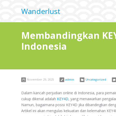
Wanderlust
Membandingkan KEY4
Indonesia
November 29, 2025
admin
Uncategorized
Dalam kancah perjudian online di Indonesia, para pemai
cukup dikenal adalah
KEY4D
, yang menawarkan pengalam
Namun, bagaimana posisi KEY4D jika dibandingkan dengan
Artikel ini akan mengulas kekuatan dan kelemahan KEY4