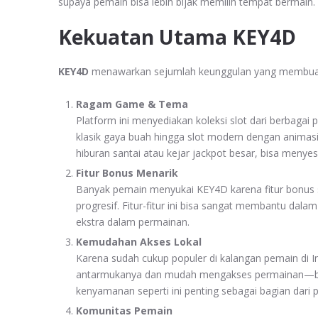
supaya pemain bisa lebih bijak memilih tempat bermain.
Kekuatan Utama KEY4D
KEY4D
menawarkan sejumlah keunggulan yang membuatn
Ragam Game & Tema
Platform ini menyediakan koleksi slot dari berbagai
klasik gaya buah hingga slot modern dengan animasi 
hiburan santai atau kejar jackpot besar, bisa menye
Fitur Bonus Menarik
Banyak pemain menyukai KEY4D karena fitur bonus se
progresif. Fitur-fitur ini bisa sangat membantu da
ekstra dalam permainan.
Kemudahan Akses Lokal
Karena sudah cukup populer di kalangan pemain di 
antarmukanya dan mudah mengakses permainan—baik
kenyamanan seperti ini penting sebagai bagian dar
Komunitas Pemain