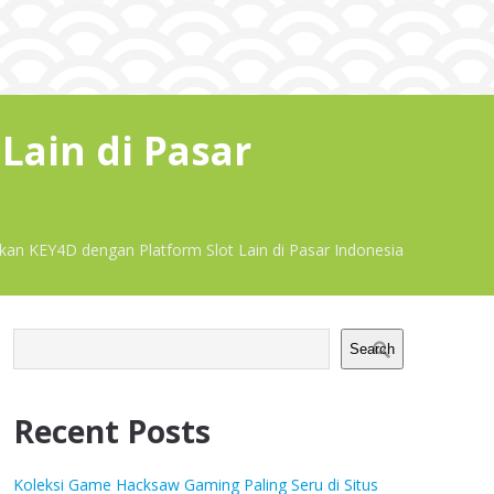
ain di Pasar
n KEY4D dengan Platform Slot Lain di Pasar Indonesia
Search
Recent Posts
Koleksi Game Hacksaw Gaming Paling Seru di Situs