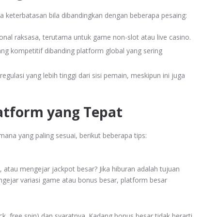
 keterbatasan bila dibandingkan dengan beberapa pesaing:
nal raksasa, terutama untuk game non-slot atau live casino.
ng kompetitif dibanding platform global yang sering
regulasi yang lebih tinggi dari sisi pemain, meskipun ini juga
latform yang Tepat
na yang paling sesuai, berikut beberapa tips:
, atau mengejar jackpot besar? Jika hiburan adalah tujuan
gejar variasi game atau bonus besar, platform besar
ck, free spin) dan syaratnya. Kadang bonus besar tidak berarti