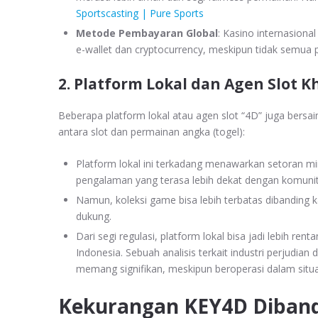
Sportscasting | Pure Sports
Metode Pembayaran Global
: Kasino internasio
e-wallet dan cryptocurrency, meskipun tidak semua 
2. Platform Lokal dan Agen Slot 
Beberapa platform lokal atau agen slot “4D” juga bers
antara slot dan permainan angka (togel):
Platform lokal ini terkadang menawarkan setoran mi
pengalaman yang terasa lebih dekat dengan komunita
Namun, koleksi game bisa lebih terbatas dibanding 
dukung.
Dari segi regulasi, platform lokal bisa jadi lebih ren
Indonesia. Sebuah analisis terkait industri perjudian
memang signifikan, meskipun beroperasi dalam situas
Kekurangan KEY4D Diband