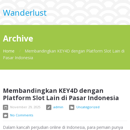
Wanderlust
Archive
Home
Membandingkan KEY4D dengan Platform Slot Lain di
Pasar Indonesia
Membandingkan KEY4D dengan
Platform Slot Lain di Pasar Indonesia
November 29, 2025
admin
Uncategorized
No Comments
Dalam kancah perjudian online di Indonesia, para pemain punya