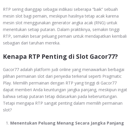
RTP sering dianggap sebagai indikasi seberapa “baik” sebuah
mesin slot bagi pemain, meskipun hasilnya tetap acak karena
mesin slot menggunakan generator angka acak (RNG) untuk
menentukan setiap putaran. Dalam praktiknya, semakin tinggi
RTP, semakin besar peluang pemain untuk mendapatkan kembali
sebagian dari taruhan mereka.
Kenapa RTP Penting di Slot Gacor77?
Gacor77 adalah platform judi online yang menawarkan berbagai
pilihan permainan slot dari penyedia terkenal seperti Pragmatic
Play. Memilih permainan dengan RTP yang tinggi di Gacor77
dapat memberi Anda keuntungan jangka panjang, meskipun ingat
bahwa setiap putaran tetap didasarkan pada keberuntungan.
Tetapi mengapa RTP sangat penting dalam memilih permainan
slot?
Menentukan Peluang Menang Secara Jangka Panjang