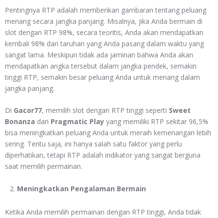
Pentingnya RTP adalah memberikan gambaran tentang peluang
menang secara jangka panjang. Misalnya, jika Anda bermain di
slot dengan RTP 98%, secara teoritis, Anda akan mendapatkan
kembali 98% dari taruhan yang Anda pasang dalam waktu yang
sangat lama. Meskipun tidak ada jaminan bahwa Anda akan
mendapatkan angka tersebut dalam jangka pendek, semakin
tinggi RTP, semakin besar peluang Anda untuk menang dalam
jangka panjang.
Di
Gacor77
, memilih slot dengan RTP tinggi seperti
Sweet
Bonanza
dari
Pragmatic Play
yang memiliki RTP sekitar 96,5%
bisa meningkatkan peluang Anda untuk meraih kemenangan lebih
sering. Tentu saja, ini hanya salah satu faktor yang perlu
diperhatikan, tetapi RTP adalah indikator yang sangat berguna
saat memilih permainan.
Meningkatkan Pengalaman Bermain
Ketika Anda memilih permainan dengan RTP tinggi, Anda tidak