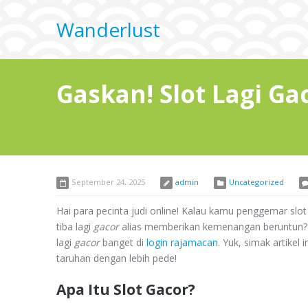
Wanderlust
Gaskan! Slot Lagi Ga
September 24, 2025
admin
Uncategorized
Hai para pecinta judi online! Kalau kamu penggemar slot
tiba lagi
gacor
alias memberikan kemenangan beruntun? Na
lagi
gacor
banget di
login rajamacan
. Yuk, simak artike
taruhan dengan lebih pede!
Apa Itu Slot Gacor?