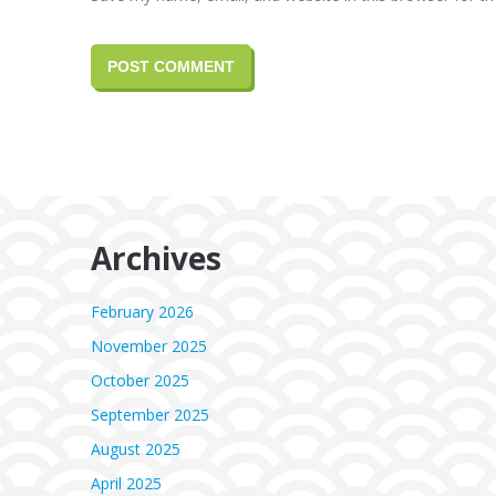
Archives
February 2026
November 2025
October 2025
September 2025
August 2025
April 2025