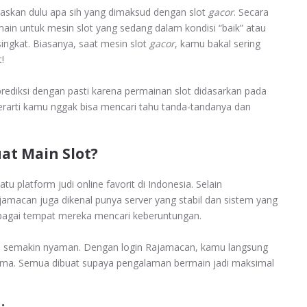
laskan dulu apa sih yang dimaksud dengan slot
gacor
. Secara
main untuk mesin slot yang sedang dalam kondisi “baik” atau
gkat. Biasanya, saat mesin slot
gacor
, kamu bakal sering
!
ediksi dengan pasti karena permainan slot didasarkan pada
arti kamu nggak bisa mencari tahu tanda-tandanya dan
at Main Slot?
platform judi online favorit di Indonesia. Selain
amacan juga dikenal punya server yang stabil dan sistem yang
ebagai tempat mereka mencari keberuntungan.
n semakin nyaman. Dengan login Rajamacan, kamu langsung
ernama. Semua dibuat supaya pengalaman bermain jadi maksimal