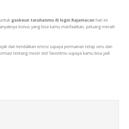
 untuk
gaskeun taruhanmu di login Rajamacan
hari ini.
anyaknya bonus yang bisa kamu manfaatkan, peluang meraih
bijak dan kendalikan emosi supaya permainan tetap seru dan
ormasi tentang mesin slot favoritmu supaya kamu bisa jadi