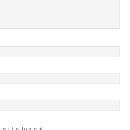
he next time I comment.